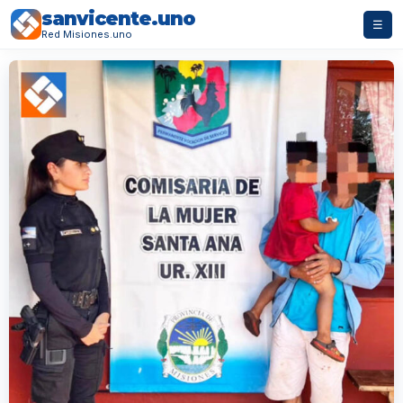
sanvicente.uno
☰
Red Misiones.uno