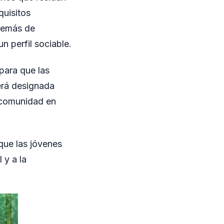
quisitos
además de
n perfil sociable.
para que las
será designada
 comunidad en
que las jóvenes
 y a la