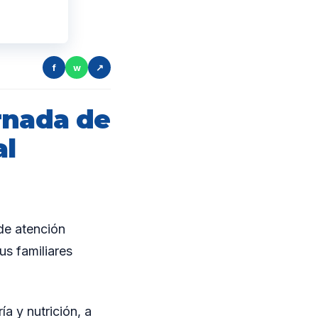
f
w
↗
rnada de
al
de atención
us familiares
a y nutrición, a