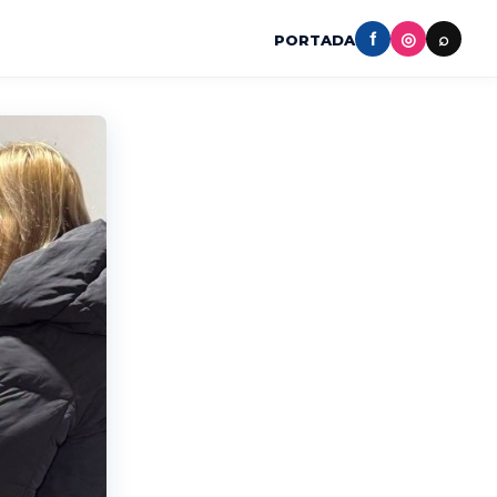
f
◎
⌕
PORTADA