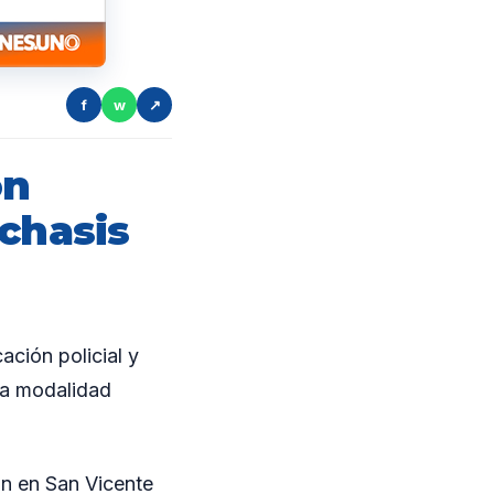
f
w
↗
on
 chasis
ción policial y
la modalidad
on en San Vicente