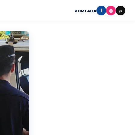
f
◎
⌕
PORTADA