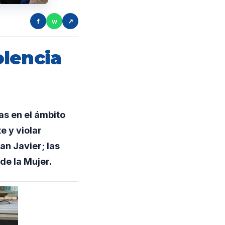
f
w
↗
olencia
s en el ámbito
e y violar
an Javier; las
de la Mujer.