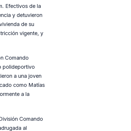
m. Efectivos de la
ncia y detuvieron
vivienda de su
tricción vigente, y
sión Comando
o polideportivo
tieron a una joven
ficado como Matías
iormente a la
a División Comando
adrugada al