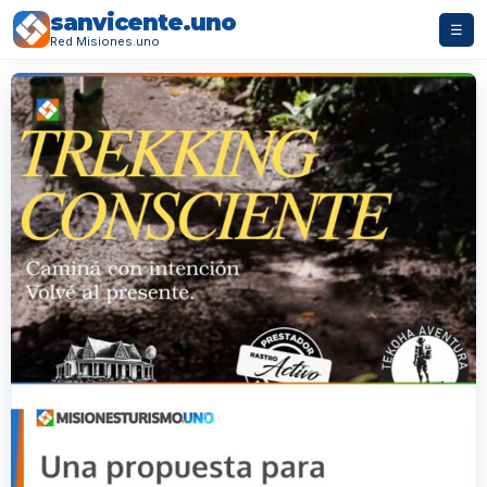
sanvicente.uno
☰
Red Misiones.uno