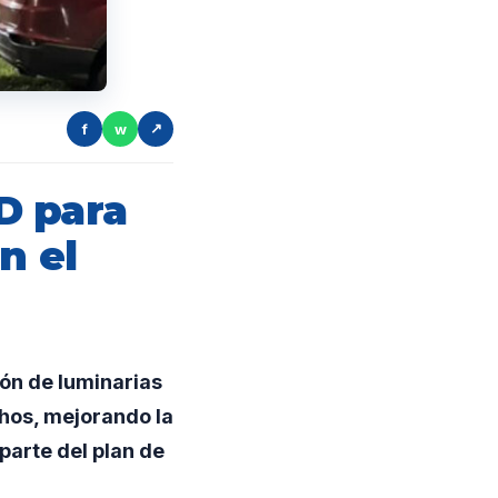
f
w
↗
D para
n el
ón de luminarias
chos, mejorando la
parte del plan de