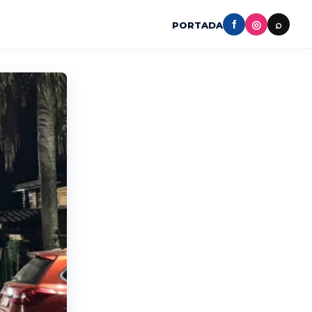
f
◎
⌕
PORTADA