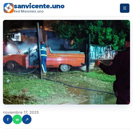
sanvicente.uno
☰
Red Misiones.uno
noviembre 17, 2025
f
w
↗